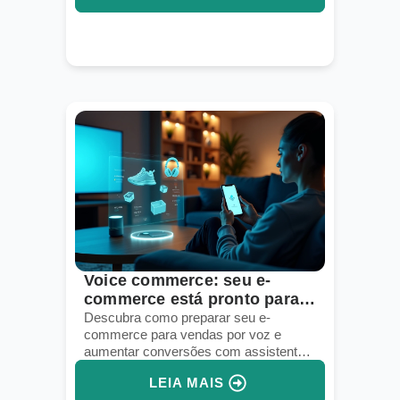
Voice commerce: seu e-
commerce está pronto para
vendas por voz?
Descubra como preparar seu e-
commerce para vendas por voz e
aumentar conversões com assistentes
virtuais e IA integrada.
LEIA MAIS