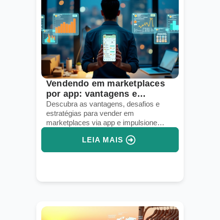
Vendendo em marketplaces
por app: vantagens e
desafios atuais
Descubra as vantagens, desafios e
estratégias para vender em
marketplaces via app e impulsione
suas vendas digitais.
LEIA MAIS