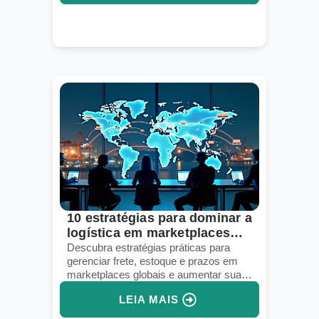
10 estratégias para dominar a
logística em marketplaces
globais
Descubra estratégias práticas para
gerenciar frete, estoque e prazos em
marketplaces globais e aumentar suas
vendas internacionais.
LEIA MAIS