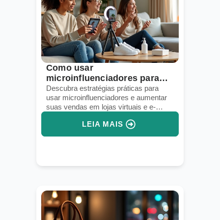
Como usar
microinfluenciadores para
aumentar as vendas em 2026
Descubra estratégias práticas para
usar microinfluenciadores e aumentar
suas vendas em lojas virtuais e e-
commerce.
LEIA MAIS