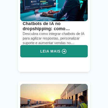
Chatbots de IA no
dropshipping: como
melhorar o atendimento
Descubra como integrar chatbots de IA
para agilizar respostas, personalizar
suporte e aumentar vendas no
dropshipping.
LEIA MAIS