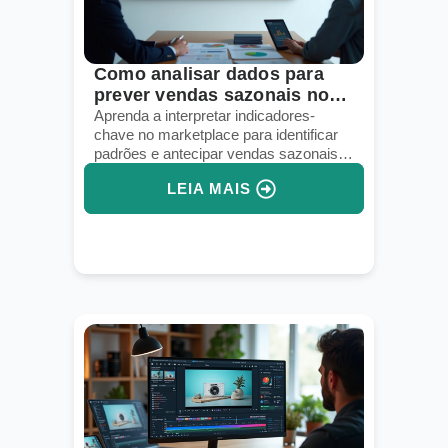
Como analisar dados para
prever vendas sazonais no
marketplace
Aprenda a interpretar indicadores-
chave no marketplace para identificar
padrões e antecipar vendas sazonais
com precisão.
LEIA MAIS