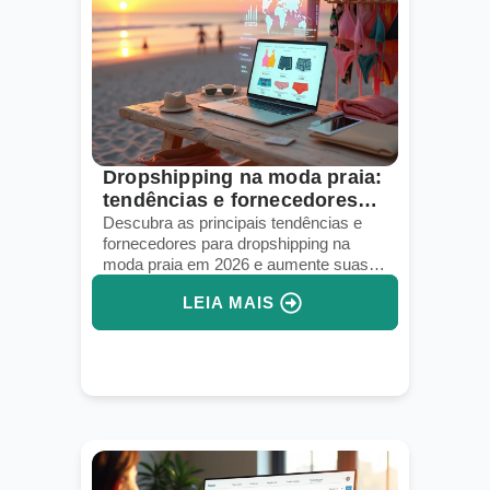
Dropshipping na moda praia:
tendências e fornecedores
para 2026
Descubra as principais tendências e
fornecedores para dropshipping na
moda praia em 2026 e aumente suas
vendas online.
LEIA MAIS