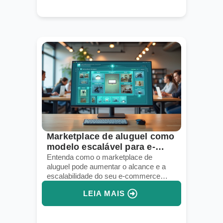
Marketplace de aluguel como
modelo escalável para e-
commerces
Entenda como o marketplace de
aluguel pode aumentar o alcance e a
escalabilidade do seu e-commerce
com menos investimento inicial.
LEIA MAIS