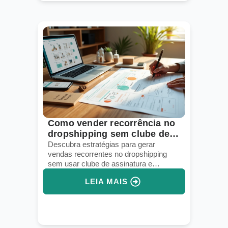
Como vender recorrência no
dropshipping sem clube de
assinatura
Descubra estratégias para gerar
vendas recorrentes no dropshipping
sem usar clube de assinatura e
aumente seu faturamento online.
LEIA MAIS