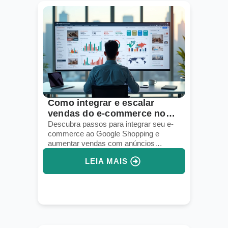
Como integrar e escalar
vendas do e-commerce no
Google Shopping
Descubra passos para integrar seu e-
commerce ao Google Shopping e
aumentar vendas com anúncios
segmentados e gestão eficiente.
LEIA MAIS