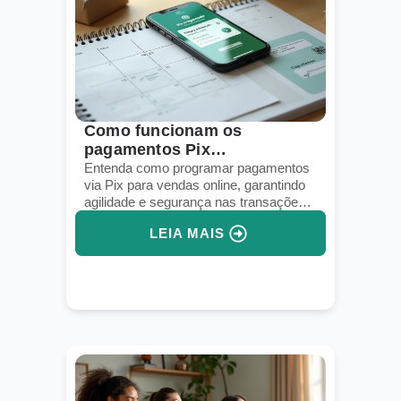
Como funcionam os
pagamentos Pix
programados em vendas
Entenda como programar pagamentos
via Pix para vendas online, garantindo
online
agilidade e segurança nas transações
digitais.
LEIA MAIS