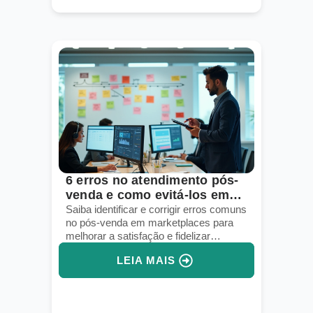
6 erros no atendimento pós-
venda e como evitá-los em
marketplaces
Saiba identificar e corrigir erros comuns
no pós-venda em marketplaces para
melhorar a satisfação e fidelizar
clientes.
LEIA MAIS