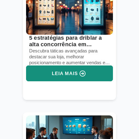
5 estratégias para driblar a
alta concorrência em
marketplaces
Descubra táticas avançadas para
destacar sua loja, melhorar
posicionamento e aumentar vendas em
marketplaces competitivos.
LEIA MAIS