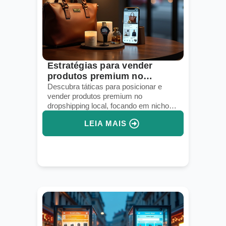
Estratégias para vender
produtos premium no
dropshipping local
Descubra táticas para posicionar e
vender produtos premium no
dropshipping local, focando em nichos
e logística eficiente.
LEIA MAIS