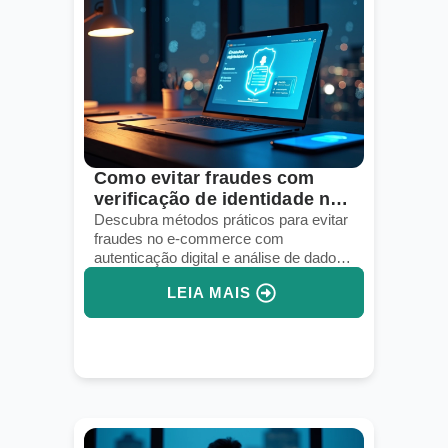
Como evitar fraudes com
verificação de identidade no
e-commerce
Descubra métodos práticos para evitar
fraudes no e-commerce com
autenticação digital e análise de dados
em tempo real.
LEIA MAIS