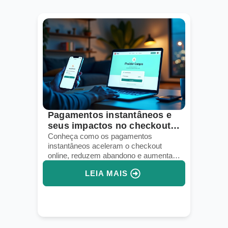
Pagamentos instantâneos e
seus impactos no checkout
online
Conheça como os pagamentos
instantâneos aceleram o checkout
online, reduzem abandono e aumentam
a conversão em e-commerces.
LEIA MAIS