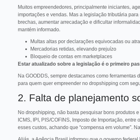
Muitos empreendedores, principalmente iniciantes, ag
importações e vendas. Mas a legislação tributária par
brechas, aumentar arrecadação e dificultar informali
mantém informado.
Multas altas por declarações equivocadas ou atr
Mercadorias retidas, elevando prejuízo
Bloqueio de contas em marketplaces
Estar atualizado sobre a legislação é o primeiro pa
Na GOODDS, sempre destacamos como ferramentas de at
para quem quer empreender no dropshipping com seg
2. Falta de planejamento s
Chat de voz é tendência
No dropshipping, não basta pesquisar bons produtos e
para aumentar o ticket
ICMS, IPI, PIS/COFINS, Imposto de Importação, entre
médio online
Descubra como o chat de voz po
esses custos, achando que “compensa em volume”. Na p
aumentar o ticket médio e melhora
experiência em lojas virtuais no e-
Aliás, a Agência Brasil informou que o governo federa