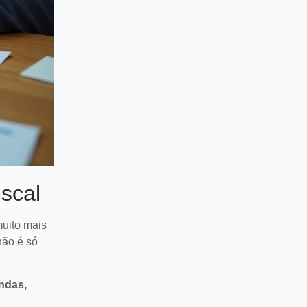
iscal
muito mais
não é só
endas,