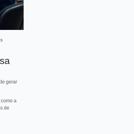
os
esa
de gerar
s como a
os de