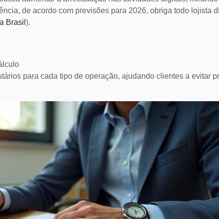
aumentar vendas.
LEIA MAIS
cia, de acordo com previsões para 2026, obriga todo lojista di
a Brasil
).
s
lculo
ios para cada tipo de operação, ajudando clientes a evitar p