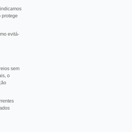
 indicamos
 protege
mo evitá-
reios sem
is, o
ção
rrentes
cados