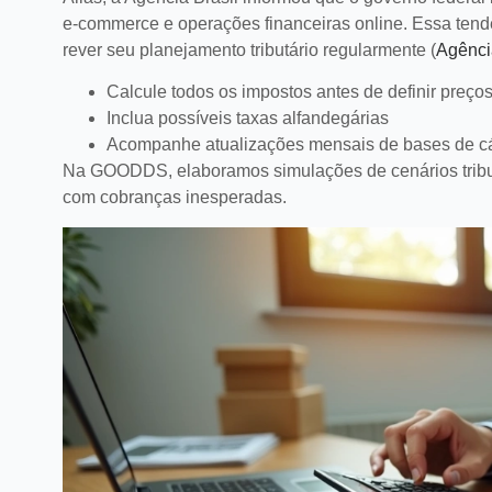
commerce.
LEIA MAIS
e-commerce e operações financeiras online. Essa tendên
rever seu planejamento tributário regularmente (
Agênci
Calcule todos os impostos antes de definir preço
Inclua possíveis taxas alfandegárias
Acompanhe atualizações mensais de bases de cá
Na GOODDS, elaboramos simulações de cenários tributár
com cobranças inesperadas.