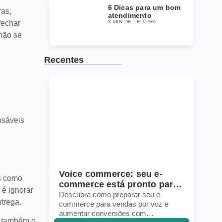
6 Dicas para um bom
ras,
atendimento
fechar
3 MIN DE LEITURA
não se
Recentes
nsáveis
Voice commerce: seu e-
10 estratégia
os como
commerce está pronto para
a logística e
é ignorar
vendas por voz?
globais
Descubra como preparar seu e-
Descubra estratég
trega.
commerce para vendas por voz e
gerenciar frete, e
aumentar conversões com
marketplaces glob
o também o