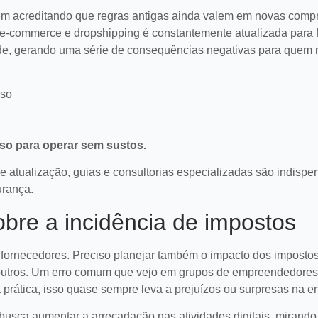
em acreditando que regras antigas ainda valem em novas comp
a e-commerce e dropshipping é constantemente atualizada para 
dade, gerando uma série de consequências negativas para quem 
aso
sso para operar sem sustos.
ualização, guias e consultorias especializadas são indispe
urança.
obre a incidência de impostos
6 sinais de que sua
 fornecedores. Preciso planejar também o impacto dos impost
operação de dropshipping
 outros. Um erro comum que vejo em grupos de empreendedores 
precisa de um upgrade
de
Identifique falhas em processos,
rática, isso quase sempre leva a prejuízos ou surpresas na en
r a
logística e marketing para aprimorar
sua operação de dropshipping e
l busca aumentar a arrecadação nas atividades digitais, mirand