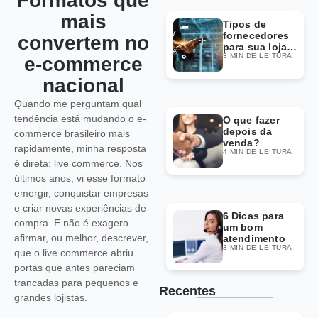
Formatos que
mais
Tipos de
fornecedores
convertem no
para sua loja
3 MIN DE LEITURA
Dropshipping
e-commerce
nacional
Quando me perguntam qual
tendência está mudando o e-
O que fazer
depois da
commerce brasileiro mais
venda?
rapidamente, minha resposta
4 MIN DE LEITURA
é direta: live commerce. Nos
últimos anos, vi esse formato
emergir, conquistar empresas
e criar novas experiências de
6 Dicas para
compra. E não é exagero
um bom
afirmar, ou melhor, descrever,
atendimento
3 MIN DE LEITURA
que o live commerce abriu
portas que antes pareciam
trancadas para pequenos e
Recentes
grandes lojistas.