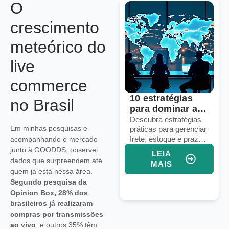
O
crescimento
meteórico do
live
commerce
Voice commerce:
10 estratégias
no Brasil
seu e-commerce
para dominar a
está pronto para
logística em
Descubra como
Descubra estratégias
Em minhas pesquisas e
preparar seu e-
práticas para gerenciar
vendas por voz?
marketplaces
commerce para
frete, estoque e prazos
acompanhando o mercado
globais
vendas por voz e
em marketplaces
junto à GOODDS, observei
LEIA
LEIA
aumentar conversões
globais e aumentar
dados que surpreendem até
MAIS
MAIS
com assistentes
suas vendas
quem já está nessa área.
virtuais e IA integrada.
internacionais.
Segundo pesquisa da
Opinion Box, 28% dos
brasileiros já realizaram
compras por transmissões
ao vivo
, e outros 35% têm