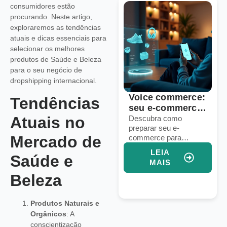
consumidores estão
procurando. Neste artigo,
exploraremos as tendências
atuais e dicas essenciais para
selecionar os melhores
produtos de Saúde e Beleza
para o seu negócio de
dropshipping internacional.
6 sinais de que
Voice commerce:
Tendências
sua operação de
seu e-commerce
Atuais no
dropshipping
está pronto para
Identifique falhas em
Descubra como
processos, logística e
preparar seu e-
precisa de um
vendas por voz?
Mercado de
marketing para
commerce para
upgrade
aprimorar sua
vendas por voz e
LEIA
LEIA
Saúde e
operação de
aumentar conversões
MAIS
MAIS
dropshipping e
com assistentes
Beleza
aumentar vendas.
virtuais e IA integrada.
Produtos Naturais e
Orgânicos
: A
conscientização