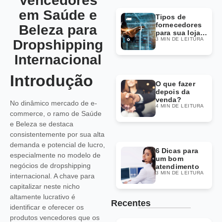
Vencedores
em Saúde e
Tipos de
fornecedores
Beleza para
para sua loja
3 MIN DE LEITURA
Dropshipping
Dropshipping
Internacional
Introdução
O que fazer
depois da
venda?
No dinâmico mercado de e-
4 MIN DE LEITURA
commerce, o ramo de Saúde
e Beleza se destaca
consistentemente por sua alta
demanda e potencial de lucro,
6 Dicas para
especialmente no modelo de
um bom
negócios de dropshipping
atendimento
3 MIN DE LEITURA
internacional. A chave para
capitalizar neste nicho
altamente lucrativo é
Recentes
identificar e oferecer os
produtos vencedores que os