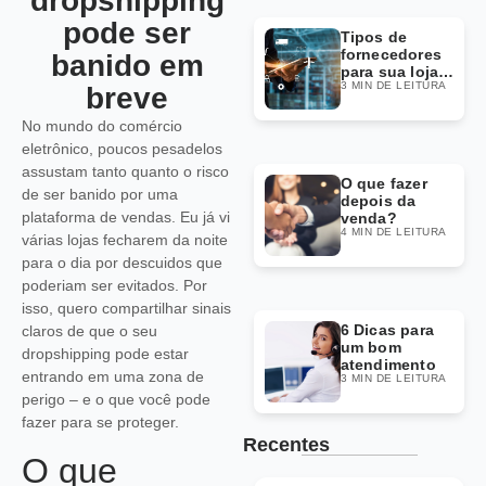
dropshipping
pode ser
Tipos de
fornecedores
banido em
para sua loja
3 MIN DE LEITURA
Dropshipping
breve
No mundo do comércio
eletrônico, poucos pesadelos
assustam tanto quanto o risco
O que fazer
de ser banido por uma
depois da
plataforma de vendas. Eu já vi
venda?
4 MIN DE LEITURA
várias lojas fecharem da noite
para o dia por descuidos que
poderiam ser evitados. Por
isso, quero compartilhar sinais
6 Dicas para
claros de que o seu
um bom
dropshipping pode estar
atendimento
entrando em uma zona de
3 MIN DE LEITURA
perigo – e o que você pode
fazer para se proteger.
Recentes
O que