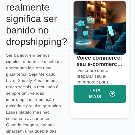
realmente
significa ser
banido no
dropshipping?
Ser banido, em termos
Voice commerce:
10 estratégias
simples, é perder o direito de
seu e-commerce
para dominar a
operar sua loja em uma
está pronto para
logística em
Descubra como
Descubra estratégias
plataforma. Seja Mercado
preparar seu e-
práticas para gerenciar
vendas por voz?
marketplaces
Livre, Shopify, Amazon ou
commerce para
frete, estoque e prazos
globais
redes sociais, o resultado é
vendas por voz e
em marketplaces
LEIA
LEIA
sempre um: vendas
aumentar conversões
globais e aumentar
MAIS
MAIS
com assistentes
suas vendas
interrompidas, reputação
virtuais e IA integrada.
internacionais.
abalada e prejuízo garantido.
Essas plataformas não
costumam avisar antes.
Quando chegam, apenas
sinalizam uma quebra das