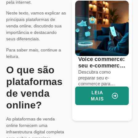
pela internet.
Neste texto, vamos explicar as
principais plataformas de
venda online, discutindo sua
importância e destacando
seus diferenciais.
Para saber mais, continue a
leitura.
6 sinais de que
Voice commerce:
sua operação de
seu e-commerce
O que são
dropshipping
está pronto para
Identifique falhas em
Descubra como
processos, logística e
preparar seu e-
precisa de um
vendas por voz?
plataformas
marketing para
commerce para
upgrade
aprimorar sua
vendas por voz e
de venda
LEIA
LEIA
operação de
aumentar conversões
MAIS
MAIS
dropshipping e
com assistentes
online?
aumentar vendas.
virtuais e IA integrada.
As plataformas de venda
online fornecem uma
infraestrutura digital completa