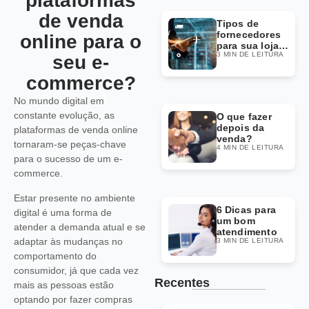
plataformas
de venda
Tipos de
fornecedores
online para o
para sua loja
3 MIN DE LEITURA
Dropshipping
seu e-
commerce?
No mundo digital em
constante evolução, as
O que fazer
depois da
plataformas de venda online
venda?
tornaram-se peças-chave
4 MIN DE LEITURA
para o sucesso de um e-
commerce.
Estar presente no ambiente
6 Dicas para
digital é uma forma de
um bom
atender a demanda atual e se
atendimento
adaptar às mudanças no
3 MIN DE LEITURA
comportamento do
consumidor, já que cada vez
Recentes
mais as pessoas estão
optando por fazer compras