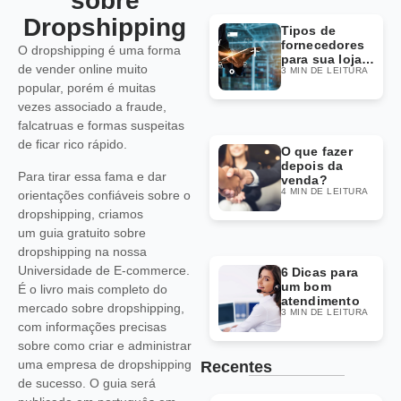
sobre
Dropshipping
Tipos de
fornecedores
O dropshipping é uma forma
para sua loja
de vender online muito
3 MIN DE LEITURA
Dropshipping
popular, porém é muitas
vezes associado a fraude,
falcatruas e formas suspeitas
de ficar rico rápido.
O que fazer
depois da
Para tirar essa fama e dar
venda?
4 MIN DE LEITURA
orientações confiáveis sobre o
dropshipping, criamos
um guia gratuito sobre
dropshipping na nossa
Universidade de E-commerce.
6 Dicas para
um bom
É o livro mais completo do
atendimento
mercado sobre dropshipping,
3 MIN DE LEITURA
com informações precisas
sobre como criar e administrar
uma empresa de dropshipping
Recentes
de sucesso. O guia será