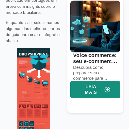
publicado em português em
breve com insights sobre o
mercado brasileiro.
Enquanto isso, selecionamos
algumas das melhores partes
do guia para criar o infográfico
abaixo.
6 sinais de que
Voice commerce:
sua operação de
seu e-commerce
dropshipping
está pronto para
Identifique falhas em
Descubra como
processos, logística e
preparar seu e-
precisa de um
vendas por voz?
marketing para
commerce para
upgrade
aprimorar sua
vendas por voz e
LEIA
LEIA
operação de
aumentar conversões
MAIS
MAIS
dropshipping e
com assistentes
aumentar vendas.
virtuais e IA integrada.