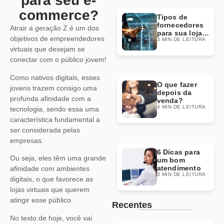
para seu e-
commerce?
Tipos de
fornecedores
Atrair a geração Z é um dos
para sua loja
objetivos de empreendedores
3 MIN DE LEITURA
Dropshipping
virtuais que desejam se
conectar com o público jovem!
Como nativos digitais, esses
O que fazer
jovens trazem consigo uma
depois da
profunda afinidade com a
venda?
4 MIN DE LEITURA
tecnologia, sendo essa uma
característica fundamental a
ser considerada pelas
empresas.
6 Dicas para
Ou seja, eles têm uma grande
um bom
atendimento
afinidade com ambientes
3 MIN DE LEITURA
digitais, o que favorece as
lojas virtuais que querem
atingir esse público.
Recentes
No texto de hoje, você vai