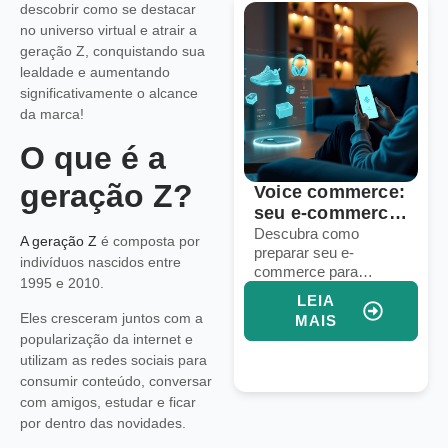
descobrir como se destacar
no universo virtual e atrair a
geração Z, conquistando sua
lealdade e aumentando
significativamente o alcance
da marca!
O que é a
geração Z?
inais de que
Voice commerce:
1
 operação de
seu e-commerce
p
pshipping
está pronto para
l
tifique falhas em
Descubra como
D
A geração Z
é composta por
essos, logística e
preparar seu e-
p
cisa de um
vendas por voz?
m
indivíduos nascidos entre
eting para
commerce para
f
rade
g
1995 e 2010.
morar sua
vendas por voz e
e
LEIA
LEIA
ação de
aumentar conversões
g
Eles cresceram juntos com a
MAIS
MAIS
shipping e
com assistentes
s
popularização da internet e
ntar vendas.
virtuais e IA integrada.
i
utilizam as redes sociais para
consumir conteúdo, conversar
com amigos, estudar e ficar
por dentro das novidades.