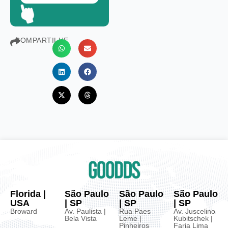
COMPARTILHE
Florida |
São Paulo
São Paulo
São Paulo
USA
| SP
| SP
| SP
Broward
Av. Paulista |
Rua Paes
Av. Juscelino
Bela Vista
Leme |
Kubitschek |
Pinheiros
Faria Lima