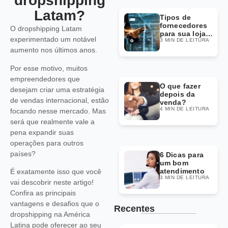
dropshipping
Latam?
Tipos de
fornecedores
O dropshipping Latam
para sua loja
experimentado um notável
3 MIN DE LEITURA
Dropshipping
aumento nos últimos anos.
Por esse motivo, muitos
empreendedores que
O que fazer
desejam criar uma estratégia
depois da
de vendas internacional, estão
venda?
4 MIN DE LEITURA
focando nesse mercado. Mas
será que realmente vale a
pena expandir suas
operações para outros
países?
6 Dicas para
um bom
atendimento
É exatamente isso que você
3 MIN DE LEITURA
vai descobrir neste artigo!
Confira as principais
vantagens e desafios que o
Recentes
dropshipping na América
Latina pode oferecer ao seu