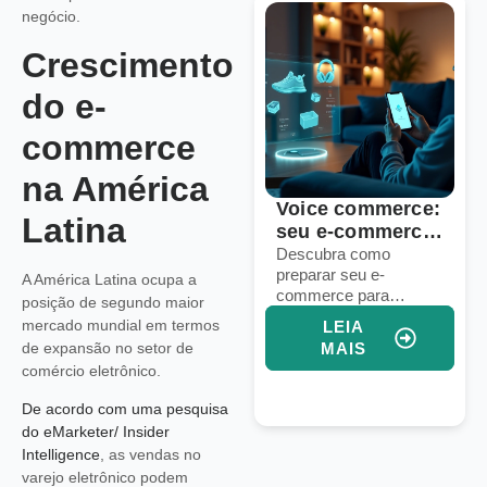
negócio.
Crescimento
do e-
commerce
na América
e
Voice commerce:
10 estratégi
Latina
de
seu e-commerce
para domina
está pronto para
logística em
m
Descubra como
Descubra estrat
a e
preparar seu e-
práticas para ge
vendas por voz?
marketplace
A América Latina ocupa a
commerce para
frete, estoque e
globais
posição de segundo maior
vendas por voz e
em marketplace
mercado mundial em termos
LEIA
LEIA
aumentar conversões
globais e aumen
de expansão no setor de
MAIS
MAIS
com assistentes
suas vendas
comércio eletrônico.
virtuais e IA integrada.
internacionais.
De acordo com uma pesquisa
do eMarketer/ Insider
Intelligence
, as vendas no
varejo eletrônico podem