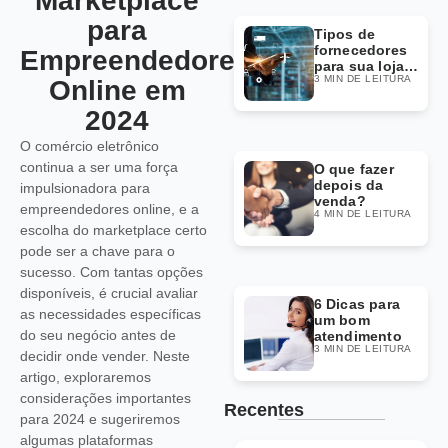
Marketplace
para
Tipos de
fornecedores
Empreendedores
para sua loja
3 MIN DE LEITURA
Dropshipping
Online em
2024
O comércio eletrônico
continua a ser uma força
O que fazer
depois da
impulsionadora para
venda?
empreendedores online, e a
4 MIN DE LEITURA
escolha do marketplace certo
pode ser a chave para o
sucesso. Com tantas opções
disponíveis, é crucial avaliar
6 Dicas para
as necessidades específicas
um bom
do seu negócio antes de
atendimento
3 MIN DE LEITURA
decidir onde vender. Neste
artigo, exploraremos
considerações importantes
Recentes
para 2024 e sugeriremos
algumas plataformas