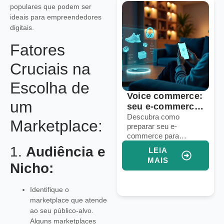
populares que podem ser
ideais para empreendedores
digitais.
Fatores
Cruciais na
Escolha de
6 sinais de que
Voice commerce:
um
sua operação de
seu e-commerce
dropshipping
está pronto para
Identifique falhas em
Descubra como
Marketplace:
processos, logística e
preparar seu e-
precisa de um
vendas por voz?
marketing para
commerce para
upgrade
aprimorar sua
vendas por voz e
1.
Audiência e
LEIA
LEIA
operação de
aumentar conversões
MAIS
MAIS
dropshipping e
com assistentes
Nicho:
aumentar vendas.
virtuais e IA integrada.
Identifique o
marketplace que atende
ao seu público-alvo.
Alguns marketplaces