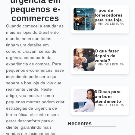
urgência em
pequenos e-
Tipos de
fornecedores
commerces
para sua loja
3 MIN DE LEITURA
Dropshipping
Quando comecei a estudar as
maiores lojas do Brasil e do
mundo, notei que todas
tinham um detalhe em
O que fazer
comum: criavam senso de
depois da
urgência como parte da
venda?
experiência de compra. Para
4 MIN DE LEITURA
pequenos e-commerces, esse
ingrediente pode ser o que
separa a boa loja da loja que
realmente vende. Neste
6 Dicas para
artigo, vou mostrar como
um bom
atendimento
pequenas marcas podem criar
3 MIN DE LEITURA
estratégias de urgência de
forma ética, eficiente e sem
gerar desconforto para o
Recentes
cliente, garantindo mais
vendas e relacionamentos