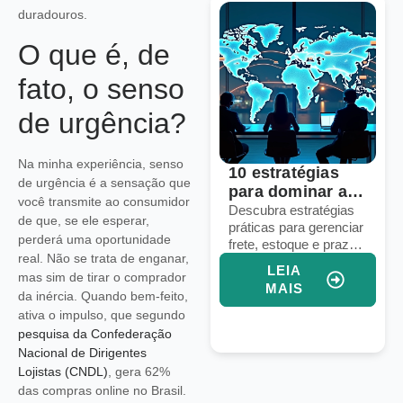
duradouros.
O que é, de
fato, o senso
de urgência?
Na minha experiência, senso
Voice commerce:
10 estratégias
de urgência é a sensação que
seu e-commerce
para dominar a
você transmite ao consumidor
está pronto para
logística em
Descubra como
Descubra estratégias
de que, se ele esperar,
preparar seu e-
práticas para gerenciar
vendas por voz?
marketplaces
perderá uma oportunidade
commerce para
frete, estoque e prazos
globais
real. Não se trata de enganar,
vendas por voz e
em marketplaces
LEIA
LEIA
mas sim de tirar o comprador
aumentar conversões
globais e aumentar
MAIS
MAIS
com assistentes
suas vendas
da inércia. Quando bem-feito,
virtuais e IA integrada.
internacionais.
ativa o impulso, que segundo
pesquisa da Confederação
Nacional de Dirigentes
Lojistas (CNDL)
, gera 62%
das compras online no Brasil.