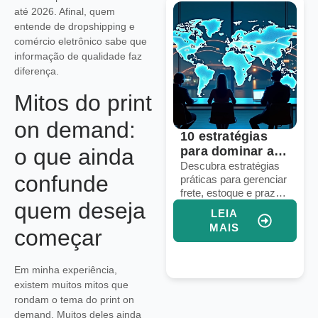
até 2026. Afinal, quem
entende de dropshipping e
comércio eletrônico sabe que
informação de qualidade faz
diferença.
Mitos do print
on demand:
Voice commerce:
10 estratégias
o que ainda
seu e-commerce
para dominar a
está pronto para
logística em
Descubra como
Descubra estratégias
confunde
preparar seu e-
práticas para gerenciar
vendas por voz?
marketplaces
commerce para
frete, estoque e prazos
globais
quem deseja
vendas por voz e
em marketplaces
LEIA
LEIA
aumentar conversões
globais e aumentar
MAIS
MAIS
começar
com assistentes
suas vendas
virtuais e IA integrada.
internacionais.
Em minha experiência,
existem muitos mitos que
rondam o tema do print on
demand. Muitos deles ainda