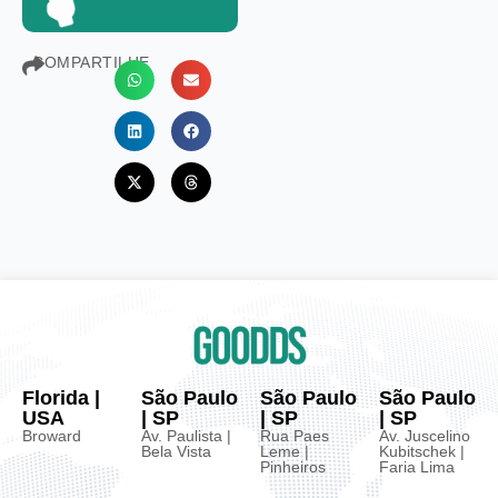
COMPARTILHE
Florida |
São Paulo
São Paulo
São Paulo
USA
| SP
| SP
| SP
Broward
Av. Paulista |
Rua Paes
Av. Juscelino
Bela Vista
Leme |
Kubitschek |
Pinheiros
Faria Lima