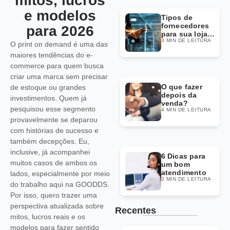
mitos, lucros
e modelos
Tipos de
fornecedores
para 2026
para sua loja
3 MIN DE LEITURA
Dropshipping
O print on demand é uma das
maiores tendências do e-
commerce para quem busca
criar uma marca sem precisar
O que fazer
de estoque ou grandes
depois da
investimentos. Quem já
venda?
pesquisou esse segmento
4 MIN DE LEITURA
provavelmente se deparou
com histórias de sucesso e
também decepções. Eu,
inclusive, já acompanhei
6 Dicas para
muitos casos de ambos os
um bom
atendimento
lados, especialmente por meio
3 MIN DE LEITURA
do trabalho aqui na GOODDS.
Por isso, quero trazer uma
perspectiva atualizada sobre
Recentes
mitos, lucros reais e os
modelos para fazer sentido