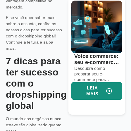
vantagem competitiva no
mercado.
E se você quer saber mais
sobre o assunto, confira as
nossas dicas para ter sucesso
com o dropshipping global!
Continue a leitura e saiba
mais.
Voice commerce:
10 estratégias
7 dicas para
seu e-commerce
para dominar a
está pronto para
logística em
Descubra como
Descubra estratégia
ter sucesso
preparar seu e-
práticas para gerenci
vendas por voz?
marketplaces
commerce para
frete, estoque e praz
globais
com o
vendas por voz e
em marketplaces
LEIA
LEIA
aumentar conversões
globais e aumentar
dropshipping
MAIS
MAIS
com assistentes
suas vendas
virtuais e IA integrada.
internacionais.
global
O mundo dos negócios nunca
esteve tão globalizado quanto
agora.