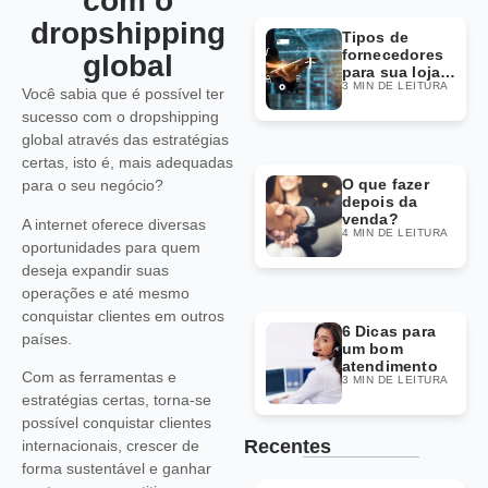
com o
dropshipping
Tipos de
fornecedores
global
para sua loja
3 MIN DE LEITURA
Dropshipping
Você sabia que é possível ter
sucesso com o dropshipping
global através das estratégias
certas, isto é, mais adequadas
O que fazer
para o seu negócio?
depois da
venda?
A internet oferece diversas
4 MIN DE LEITURA
oportunidades para quem
deseja expandir suas
operações e até mesmo
conquistar clientes em outros
6 Dicas para
países.
um bom
atendimento
Com as ferramentas e
3 MIN DE LEITURA
estratégias certas, torna-se
possível conquistar clientes
Recentes
internacionais, crescer de
forma sustentável e ganhar