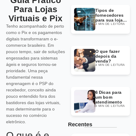
Guia Prático
Para Lojas
Tipos de
fornecedores
Virtuais e Pix
para sua loja
3 MIN DE LEITURA
Dropshipping
Tenho acompanhado de perto
como o Pix e os pagamentos
digitais transformaram o e-
commerce brasileiro. Em
O que fazer
pouco tempo, sair de soluções
depois da
engessadas para sistemas
venda?
ágeis e seguros tornou-se
4 MIN DE LEITURA
prioridade. Uma peça
fundamental nessa
engrenagem é o PSP do
recebedor, conceito ainda
6 Dicas para
pouco entendido fora dos
um bom
atendimento
bastidores das lojas virtuais,
3 MIN DE LEITURA
mas determinante para o
sucesso no comércio
eletrônico.
Recentes
O que é e