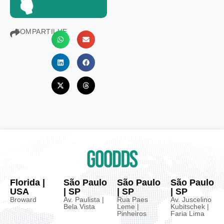
COMPARTILHE
Florida |
São Paulo
São Paulo
São Paulo
USA
| SP
| SP
| SP
Broward
Av. Paulista |
Rua Paes
Av. Juscelino
Bela Vista
Leme |
Kubitschek |
Pinheiros
Faria Lima