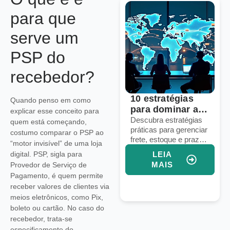
para que
serve um
PSP do
recebedor?
Voice commerce:
10 estratégias
Quando penso em como
seu e-commerce
para dominar a
explicar esse conceito para
está pronto para
logística em
Descubra como
Descubra estratégias
quem está começando,
preparar seu e-
práticas para gerenciar
vendas por voz?
marketplaces
costumo comparar o PSP ao
commerce para
frete, estoque e prazos
globais
“motor invisível” de uma loja
vendas por voz e
em marketplaces
digital. PSP, sigla para
LEIA
LEIA
aumentar conversões
globais e aumentar
MAIS
MAIS
Provedor de Serviço de
com assistentes
suas vendas
Pagamento, é quem permite
virtuais e IA integrada.
internacionais.
receber valores de clientes via
meios eletrônicos, como Pix,
boleto ou cartão. No caso do
recebedor, trata-se
especificamente do