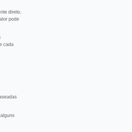
te direto.
valor pode
u
de cada
baseadas
 alguns