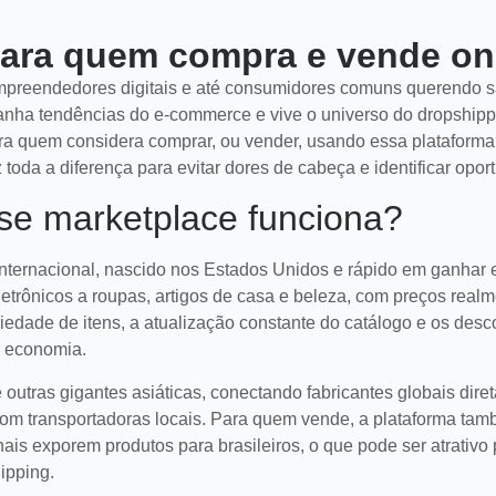
para quem compra e vende on
empreendedores digitais e até consumidores comuns querendo s
ha tendências do e-commerce e vive o universo do dropshippi
ara quem considera comprar, ou vender, usando essa plataforma
z toda a diferença para evitar dores de cabeça e identificar opor
se marketplace funciona?
internacional, nascido nos Estados Unidos e rápido em ganhar
letrônicos a roupas, artigos de casa e beleza, com preços real
iedade de itens, a atualização constante do catálogo e os desc
 economia.
tras gigantes asiáticas, conectando fabricantes globais dire
s com transportadoras locais. Para quem vende, a plataforma ta
nais exporem produtos para brasileiros, o que pode ser atrativ
ipping.