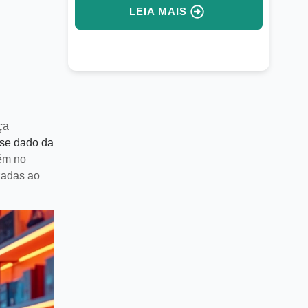
assistentes virtuais e IA integrada.
LEIA MAIS
ça
sse dado da
bém no
zadas ao