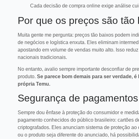
Cada decisão de compra online exige análise cu
Por que os preços são tão
Muita gente me pergunta: preços tão baixos podem indic
de negócios e logística enxuta. Eles eliminam inter
apostando em volume de vendas muito alto. Isso reduz 
nacionais tradicionais.
No entanto, avalio sempre importante desconfiar de p
produto.
Se parece bom demais para ser verdade, é 
própria Temu.
Segurança de pagamentos 
6 erros no
Sempre dou ênfase à proteção do consumidor e medid
venda e co
pagamento conhecidos do público brasileiro: cartões de c
marketplac
Saiba identifica
criptografados. Eles anunciam sistema de proteção ao
comuns no pó
marketplaces p
ou o produto seja diferente do anunciado, há possibilid