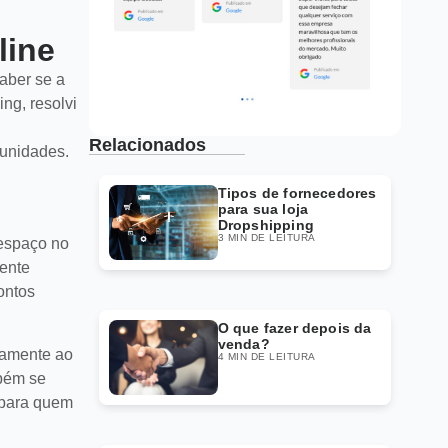
line
aber se a
ng, resolvi
Relacionados
tunidades.
Tipos de fornecedores
para sua loja
Dropshipping
3 MIN DE LEITURA
 espaço no
mente
ontos
O que fazer depois da
venda?
tamente ao
4 MIN DE LEITURA
mbém se
o para quem