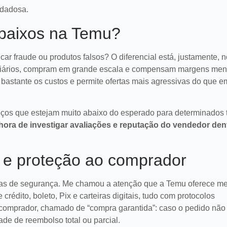
idadosa.
 baixos na Temu?
ar fraude ou produtos falsos? O diferencial está, justamente, 
mediários, compram em grande escala e compensam margens me
bastante os custos e permite ofertas mais agressivas do que e
reços que estejam muito abaixo do esperado para determinados 
hora de investigar avaliações e reputação do vendedor den
e proteção ao comprador
 atendimento pós-
6 sinais de que sua
as de segurança. Me chamou a atenção que a Temu oferece me
mo evitá-los em
operação de dropshippi
rédito, boleto, Pix e carteiras digitais, tudo com protocolos
es
precisa de um upgrade
r e corrigir erros
Identifique falhas em processos,
 comprador, chamado de “compra garantida”: caso o pedido não
s-venda em
logística e marketing para aprim
ara melhorar a
sua operação de dropshipping e
ade de reembolso total ou parcial.