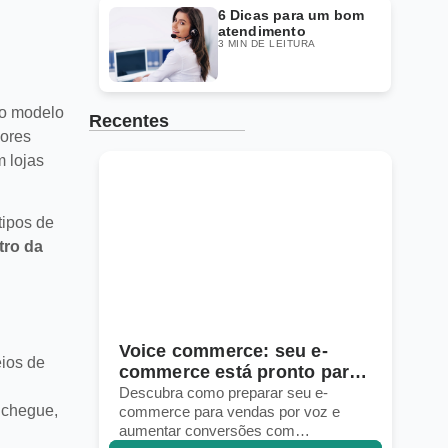
6 Dicas para um bom
atendimento
3 MIN DE LEITURA
no modelo
Recentes
nores
m lojas
tipos de
tro da
Voice commerce: seu e-
ios de
ng
commerce está pronto para
vendas por voz?
Descubra como preparar seu e-
 chegue,
orar
commerce para vendas por voz e
aumentar conversões com