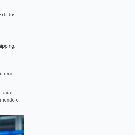
e dados
hipping
.
e erro.
s para
comendo o