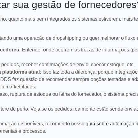
r vendas.
assistentes virtuais e IA i
ar sua gestão de fornecedores
LEIA MAIS
LEIA MAIS
rário, quanto mais bem integrados os sistemas estiverem, mais 
ando uma operação de dropshipping ou quer melhorar o fluxo a
ecedores:
Entender onde ocorrem as trocas de informações (pe
pedidos, receber confirmações de envio, checar estoque, etc.
plataforma atual:
Isso faz toda a diferença, porque integraçõe
ODDS faz questão de recomendar sempre opções testadas e ad
ou marketplaces.
so, ruptura de estoque ou falha do fornecedor, o sistema precis
ore de perto. Veja se os pedidos realmente estão sendo envia
tomação disponíveis, recomendo nosso
guia sobre automação 
ramentas e processos.