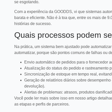
se esgotando.
Com a experiência da GOODDS, vi que sistemas automa
barata e eficiente. Não é à toa que, entre os mais de
histórias de sucesso.
Quais processos podem se
Na prática, um sistema bem ajustado pode automatizar 
automatizar, porque são pontos comuns de falhas ou d
Envio automático de pedidos para o fornecedor ao
Atualização do status do pedido e rastreamento p
Sincronização de estoque em tempo real, evitand
Geração de relatórios diários sobre desempenho 
devolução).
Chat de voz é tendência
6 sin
Alertas de problemas: atrasos, produtos danificad
para aumentar o ticket
opera
médio online
preci
Descubra como o chat de voz pode
Identifi
Você pode ler mais sobre isso em nosso artigo detalh
aumentar o ticket médio e melhorar a
logístic
as etapas e perfis de parceiros.
experiência em lojas virtuais no e-
sua ope