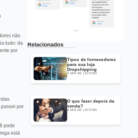
o
dores não
ia tudo: da
Relacionados
ente por
Tipos de fornecedores
para sua loja
Dropshipping
3 MIN DE LEITURA
istas
O que fazer depois da
venda?
 passei por
4 MIN DE LEITURA
ê pode
trega está