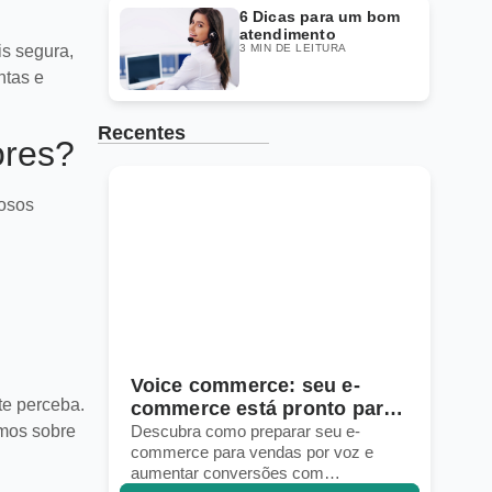
6 Dicas para um bom
atendimento
s segura,
3 MIN DE LEITURA
ntas e
Recentes
ores?
josos
eu e-
10 estratégias para dominar
te perceba.
nto para
a logística em marketplaces
globais
seu e-
Descubra estratégias práticas para
amos sobre
or voz e
gerenciar frete, estoque e prazos em
om
marketplaces globais e aumentar suas