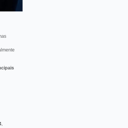
mas
almente
ncipais
4
,