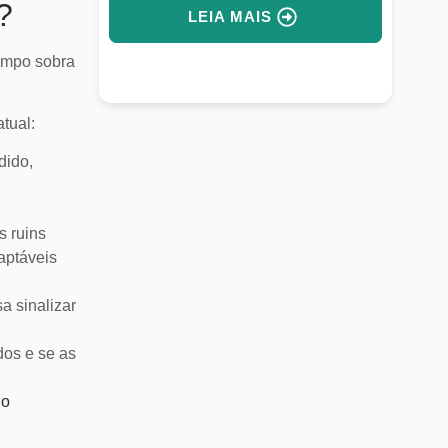
ntegrada.
vendas internacionais.
?
LEIA MAIS
tempo sobra
tual:
dido,
s ruins
aptáveis
a sinalizar
dos e se as
no