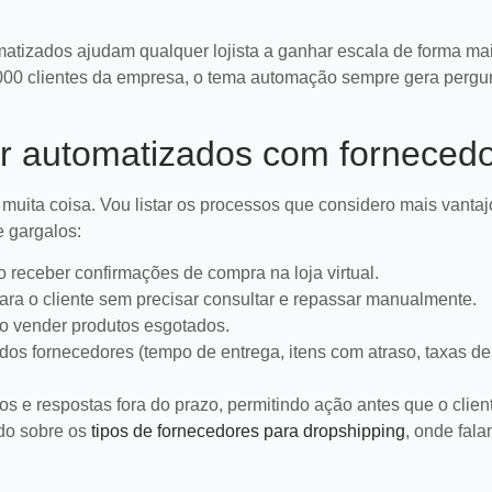
tizados ajudam qualquer lojista a ganhar escala de forma mai
 9.000 clientes da empresa, o tema automação sempre gera pergu
r automatizados com forneced
muita coisa. Vou listar os processos que considero mais vanta
e gargalos:
 receber confirmações de compra na loja virtual.
ara o cliente sem precisar consultar e repassar manualmente.
o vender produtos esgotados.
dos fornecedores (tempo de entrega, itens com atraso, taxas de
ais de que sua
Voice commerce: s
os e respostas fora do prazo, permitindo ação antes que o clien
ção de dropshipping
commerce está pro
sa de um upgrade
vendas por voz?
que falhas em processos,
Descubra como preparar 
ado sobre os
tipos de fornecedores para dropshipping
, onde fal
a e marketing para aprimorar
commerce para vendas p
ração de dropshipping e
aumentar conversões c