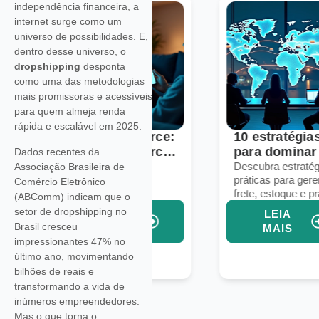
independência financeira, a
internet surge como um
universo de possibilidades. E,
dentro desse universo, o
dropshipping
desponta
como uma das metodologias
mais promissoras e acessíveis
para quem almeja renda
rápida e escalável em 2025.
Voice commerce:
10 estratégias
seu e-commerce
para dominar a
Dados recentes da
está pronto para
logística em
Descubra como
Descubra estratégias
Associação Brasileira de
preparar seu e-
práticas para gerenciar
vendas por voz?
marketplaces
Comércio Eletrônico
commerce para
frete, estoque e prazos
globais
(ABComm) indicam que o
vendas por voz e
em marketplaces
setor de dropshipping no
LEIA
LEIA
aumentar conversões
globais e aumentar
Brasil cresceu
MAIS
MAIS
com assistentes
suas vendas
impressionantes 47% no
virtuais e IA integrada.
internacionais.
último ano, movimentando
bilhões de reais e
transformando a vida de
inúmeros empreendedores.
Mas o que torna o