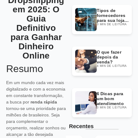
Dropshipping
em 2025: O
Tipos de
fornecedores
Guia
para sua loja
3 MIN DE LEITURA
Dropshipping
Definitivo
para Ganhar
Dinheiro
O que fazer
Online
depois da
venda?
Resumo
4 MIN DE LEITURA
Em um mundo cada vez mais
digitalizado e com a economia
6 Dicas para
em constante transformação,
um bom
a busca por
renda rápida
atendimento
3 MIN DE LEITURA
tornou-se uma prioridade para
milhões de brasileiros. Seja
para complementar o
Recentes
orçamento, realizar sonhos ou
alcançar a tão desejada