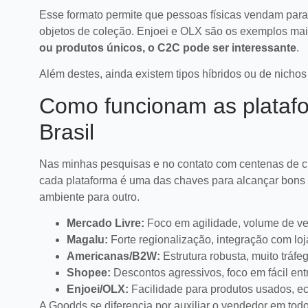
Esse formato permite que pessoas físicas vendam para 
objetos de coleção. Enjoei e OLX são os exemplos ma
ou produtos únicos, o C2C pode ser interessante
.
Além destes, ainda existem tipos híbridos ou de nichos 
Como funcionam as platafo
Brasil
Nas minhas pesquisas e no contato com centenas de cl
cada plataforma é uma das chaves para alcançar bons 
ambiente para outro.
Mercado Livre:
Foco em agilidade, volume de ven
Magalu:
Forte regionalização, integração com loj
Americanas/B2W:
Estrutura robusta, muito tráfeg
Shopee:
Descontos agressivos, foco em fácil en
Enjoei/OLX:
Facilidade para produtos usados, eco
A Goodds se diferencia por auxiliar o vendedor em todo