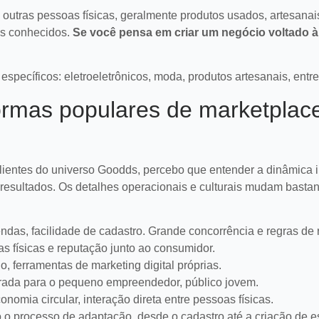
outras pessoas físicas, geralmente produtos usados, artesanai
is conhecidos.
Se você pensa em criar um negócio voltado 
específicos: eletroeletrônicos, moda, produtos artesanais, entre
rmas populares de marketplac
ientes do universo Goodds, percebo que entender a dinâmica i
resultados. Os detalhes operacionais e culturais mudam basta
das, facilidade de cadastro. Grande concorrência e regras de 
as físicas e reputação junto ao consumidor.
o, ferramentas de marketing digital próprias.
trada para o pequeno empreendedor, público jovem.
nomia circular, interação direta entre pessoas físicas.
 o processo de adaptação, desde o cadastro até a criação de e