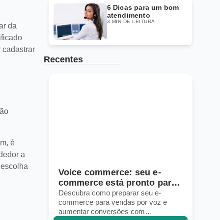
6 Dicas para um bom
atendimento
3 MIN DE LEITURA
ar da
ificado
 cadastrar
Recentes
são
ém, é
dedor a
 escolha
Voice commerce: seu e-
ng
commerce está pronto para
vendas por voz?
Descubra como preparar seu e-
orar
commerce para vendas por voz e
aumentar conversões com