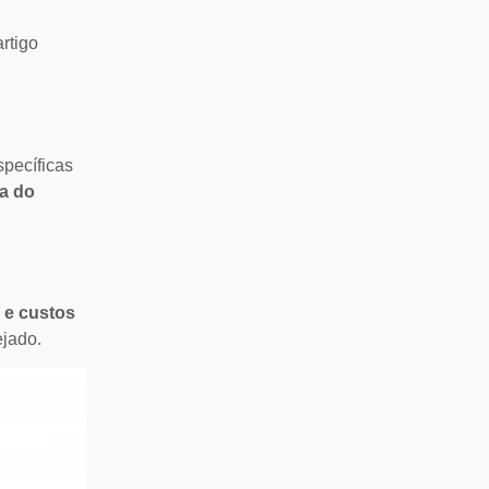
rtigo
specíficas
na do
 e custos
ejado.