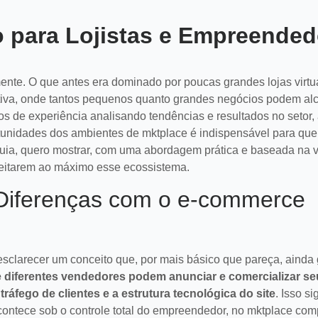
o para Lojistas e Empreende
ente. O que antes era dominado por poucas grandes lojas virtu
tiva, onde tantos pequenos quanto grandes negócios podem al
os de experiência analisando tendências e resultados no setor,
rtunidades dos ambientes de mktplace é indispensável para qu
 guia, quero mostrar, com uma abordagem prática e baseada na v
veitarem ao máximo esse ecossistema.
Diferenças com o e-commerce
esclarecer um conceito que, por mais básico que pareça, ainda
e diferentes vendedores podem anunciar e comercializar s
áfego de clientes e a estrutura tecnológica do site
. Isso si
acontece sob o controle total do empreendedor, no mktplace com