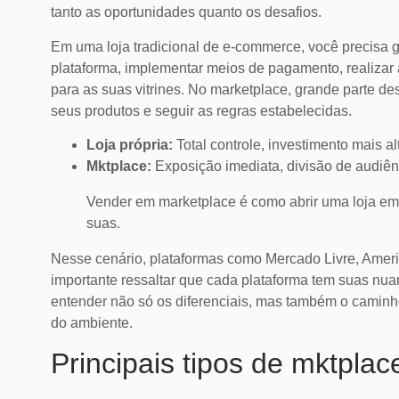
tanto as oportunidades quanto os desafios.
Em uma loja tradicional de e-commerce, você precisa ge
plataforma, implementar meios de pagamento, realizar a
para as suas vitrines. No marketplace, grande parte de
seus produtos e seguir as regras estabelecidas.
Loja própria:
Total controle, investimento mais 
Mktplace:
Exposição imediata, divisão de audiên
Vender em marketplace é como abrir uma loja em
suas.
Nesse cenário, plataformas como Mercado Livre, Ameri
importante ressaltar que cada plataforma tem suas nu
entender não só os diferenciais, mas também o caminh
6 erros no
do ambiente.
venda e co
marketplac
Saiba identifica
Principais tipos de mktpla
comuns no pó
marketplaces p