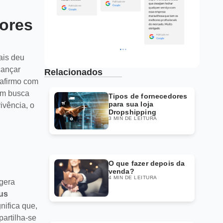
dores
ais deu
cançar
Relacionados
 afirmo com
em busca
Tipos de fornecedores
para sua loja
ivência, o
Dropshipping
3 MIN DE LEITURA
O que fazer depois da
venda?
4 MIN DE LEITURA
 gera
eus
gnifica que,
partilha-se