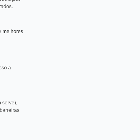
tados.
re
melhores
sso a
 serve),
barreiras