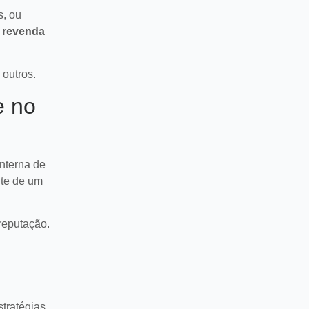
s, ou
à revenda
 outros.
e no
nterna de
nte de um
reputação.
stratégias