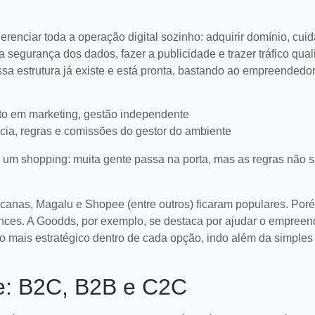
renciar toda a operação digital sozinho: adquirir domínio, cuid
 segurança dos dados, fazer a publicidade e trazer tráfico qual
ssa estrutura já existe e está pronta, bastando ao empreendedor
alto em marketing, gestão independente
cia, regras e comissões do gestor do ambiente
 um shopping: muita gente passa na porta, mas as regras não 
canas, Magalu e Shopee (entre outros) ficaram populares. Por
ances. A Goodds, por exemplo, se destaca por ajudar o empreen
o mais estratégico dentro de cada opção, indo além da simples
 atendimento pós-
6 sinais de que sua
mo evitá-los em
operação de dropshippi
es
precisa de um upgrade
r e corrigir erros
Identifique falhas em processos,
ce: B2C, B2B e C2C
s-venda em
logística e marketing para aprim
ara melhorar a
sua operação de dropshipping e