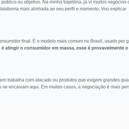
elizar clientes.
aumentar vendas.
blico ou objetivo. Na minha trajetória, já vi muitos negócios
A MAIS
LEIA MAIS
ataforma mais alinhada ao seu perfil e momento. Vou explicar
nsumidor final. É o modelo mais comum no Brasil, usado por g
o é atingir o consumidor em massa, esse é provavelmente 
uem trabalha com atacado ou produtos que exigem grandes qua
 se encaixam aqui. Em muitos casos, a negociação é mais per