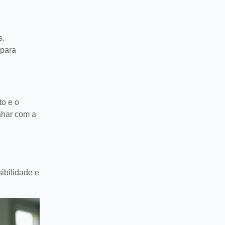
s.
 para
to e o
nhar com a
ibilidade e