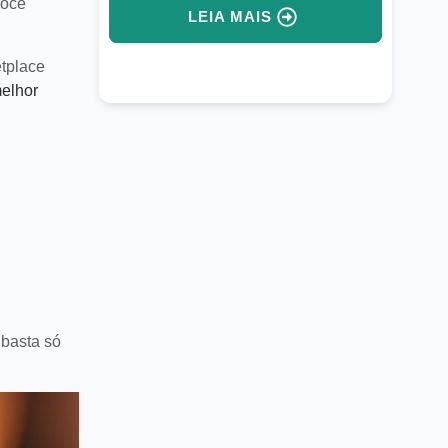
stentes virtuais e IA integrada.
vendas internacionais
você
LEIA MAIS
LEIA MAI
tplace
elhor
basta só