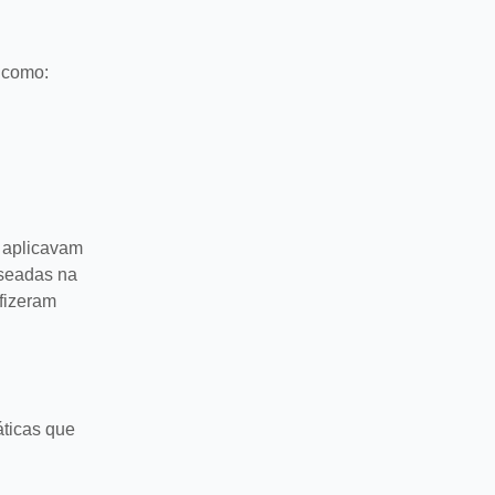
 como:
e aplicavam
aseadas na
fizeram
áticas que