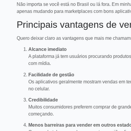
Não importa se você está no Brasil ou lá fora. Em min
apenas mudando para marketplaces com bons aplicativos
Principais vantagens de v
Quero deixar claro as vantagens que mais me chamam
Alcance imediato
A plataforma já tem usuários procurando produtos
com mídia.
Facilidade de gestão
Os aplicativos geralmente mostram vendas em temp
no celular.
Credibilidade
6 erros no atendimento pós-
Muitos consumidores preferem comprar de grande
venda e como evitá-los em
começando.
marketplaces
Saiba identificar e corrigir erros
comuns no pós-venda em
Menos barreiras para vender em outros estad
marketplaces para melhorar a