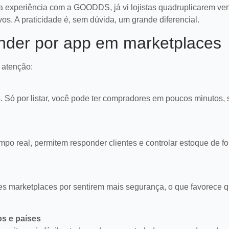
ha experiência com a GOODDS, já vi lojistas quadruplicarem ve
. A praticidade é, sem dúvida, um grande diferencial.
ender por app em marketplaces
 atenção:
. Só por listar, você pode ter compradores em poucos minutos,
o real, permitem responder clientes e controlar estoque de fo
6 sinais de que sua
Voi
s marketplaces por sentirem mais segurança, o que favorece 
operação de dropshipping
com
precisa de um upgrade
ven
Identifique falhas em processos,
Desc
logística e marketing para aprimorar
comm
os e países
sua operação de dropshipping e
aum