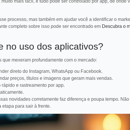
aumentar vendas.
assi
 muito mais fácil, e tudo pode ser controlado por app, de onde 
LEIA MAIS
se processo, mas também em ajudar você a identificar o marke
tante completo sobre isso pode ser encontrado em
Descubra o m
no uso dos aplicativos?
as que mexeram profundamente com o mercado:
ender direto do Instagram, WhatsApp ou Facebook.
mendar preços, títulos e imagens que geram mais vendas.
o rápido e rastreamento por app.
aticamente.
as novidades corretamente faz diferença e poupa tempo. Não 
etapa para sair à frente.