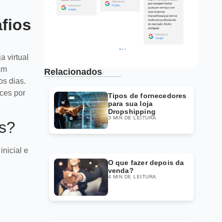
fios
 virtual
am
Relacionados
s dias.
ces por
Tipos de fornecedores
para sua loja
Dropshipping
3 MIN DE LEITURA
es?
nicial e
O que fazer depois da
venda?
4 MIN DE LEITURA