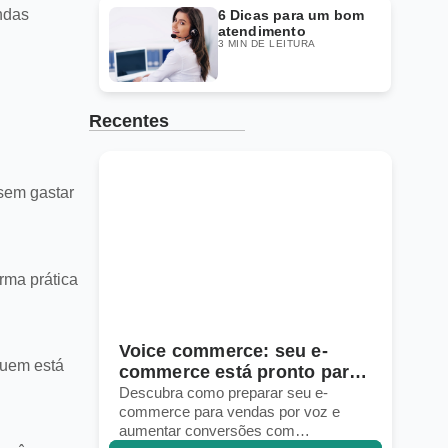
ndas
6 Dicas para um bom
atendimento
3 MIN DE LEITURA
Recentes
 sem gastar
rma prática
ce commerce: seu e-
10 estratégias 
quem está
merce está pronto para
a logística em 
das por voz?
globais
ubra como preparar seu e-
Descubra estratégias 
erce para vendas por voz e
gerenciar frete, esto
entar conversões com
marketplaces globais