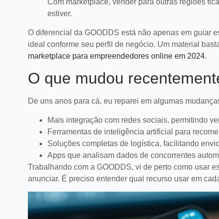
satisfação e fidelizar clientes.
Com marketplace, vender para outras regiões fica
LEIA MAIS
estiver.
O diferencial da GOODDS está não apenas em guiar es
ideal conforme seu perfil de negócio. Um material bas
marketplace para empreendedores online em 2024
.
O que mudou recentemente 
De uns anos para cá, eu reparei em algumas mudanç
Mais integração com redes sociais, permitindo v
Ferramentas de inteligência artificial para reco
Soluções completas de logística, facilitando envi
Apps que analisam dados de concorrentes autom
Trabalhando com a GOODDS, vi de perto como usar ess
anunciar. É preciso entender qual recurso usar em cada 