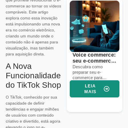
que promete revolucionar o e-
commerce ao tornar os vídeos
compráveis. Este artigo
explora como essa inovação
está impulsionando uma nova
era no comércio eletrônico,
criando um mundo onde o
conteúdo não é apenas para
visualização, mas também
para aquisição direta.
6 sinais de que
Voice commerce:
sua operação de
seu e-commerce
A Nova
dropshipping
está pronto para
Identifique falhas em
Descubra como
processos, logística e
preparar seu e-
precisa de um
vendas por voz?
Funcionalidade
marketing para
commerce para
upgrade
do TikTok Shop
aprimorar sua
vendas por voz e
LEIA
LEIA
operação de
aumentar conversões
MAIS
MAIS
dropshipping e
com assistentes
O TikTok, conhecido por sua
aumentar vendas.
virtuais e IA integrada.
capacidade de definir
tendências e engajar milhões
de usuários com conteúdo
criativo e divertido, está agora
elevando o jogo no e-