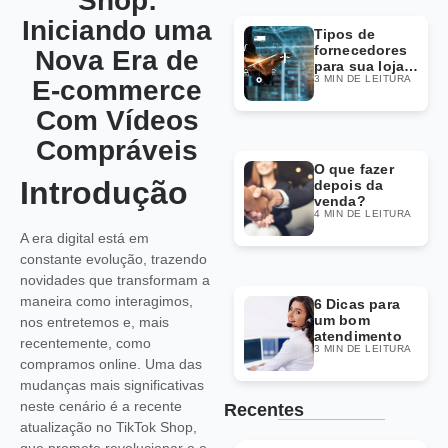
Shop:
Iniciando uma
Tipos de
fornecedores
Nova Era de
para sua loja
3 MIN DE LEITURA
Dropshipping
E-commerce
Com Vídeos
Compráveis
O que fazer
Introdução
depois da
venda?
4 MIN DE LEITURA
A era digital está em
constante evolução, trazendo
novidades que transformam a
maneira como interagimos,
6 Dicas para
um bom
nos entretemos e, mais
atendimento
recentemente, como
3 MIN DE LEITURA
compramos online. Uma das
mudanças mais significativas
neste cenário é a recente
Recentes
atualização no TikTok Shop,