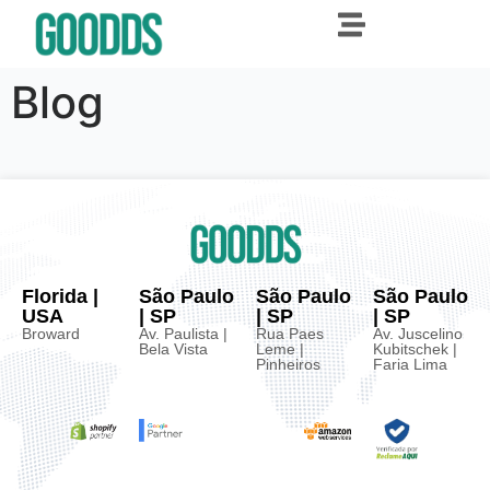
Blog
Florida |
São Paulo
São Paulo
São Paulo
USA
| SP
| SP
| SP
Broward
Av. Paulista |
Rua Paes
Av. Juscelino
Bela Vista
Leme |
Kubitschek |
Pinheiros
Faria Lima